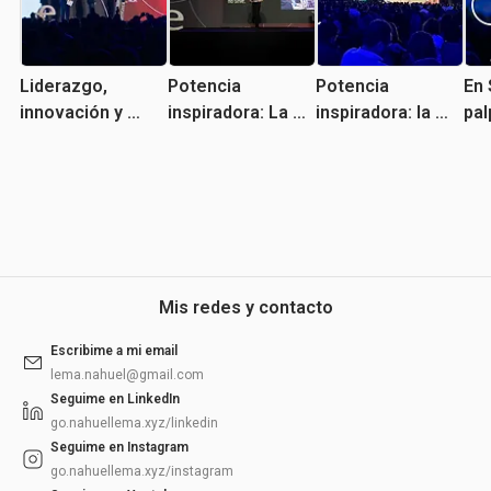
Liderazgo, 
Potencia 
Potencia 
En 
innovación y 
inspiradora: La 
inspiradora: la 
palp
emprendedurism
fuerza 
fuerza 
Exp
o: UCASAL 
emprendedora 
emprendedora 
En
presente en la 
del norte 
del norte 
Experiencia 
argentino copó 
argentino cop� 
Endeavor NOA 
la Experiencia 
la Experiencia 
2025
Endeavor NOA 
Endeavor NOA 
2025
2025
Mis redes y contacto
Escribime a mi email
lema.nahuel@gmail.com
Seguime en LinkedIn
go.nahuellema.xyz/linkedin
Seguime en Instagram
go.nahuellema.xyz/instagram