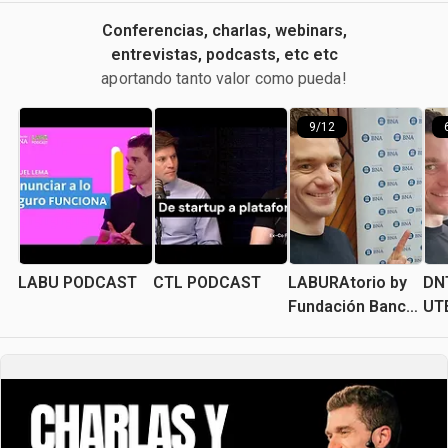
Conferencias, charlas, webinars,
entrevistas, podcasts, etc etc
aportando tanto valor como pueda!
9/12
LABU PODCAST
CTL PODCAST
LABURAtorio by 
DNT
Fundación Banco 
UT
Nación